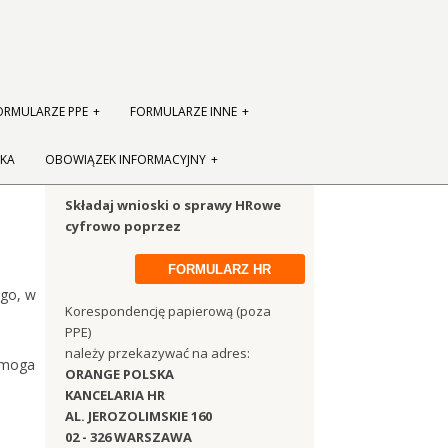
ORMULARZE PPE
FORMULARZE INNE
KA
OBOWIĄZEK INFORMACYJNY
Składaj wnioski o sprawy HRowe
cyfrowo poprzez
FORMULARZ HR
ego, w
Korespondencję papierową (poza
PPE)
należy przekazywać na adres:
pomoga
ORANGE POLSKA
KANCELARIA HR
AL. JEROZOLIMSKIE 160
02 - 326 WARSZAWA