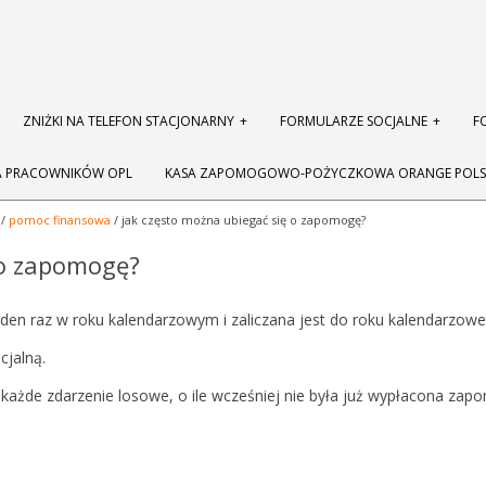
ZNIŻKI NA TELEFON STACJONARNY
FORMULARZE SOCJALNE
F
A PRACOWNIKÓW OPL
KASA ZAPOMOGOWO-POŻYCZKOWA ORANGE POLS
/
pomoc finansowa
/ jak często można ubiegać się o zapomogę?
 o zapomogę?
eden raz w roku kalendarzowym i zaliczana jest do roku kalendarzow
cjalną.
 każde zdarzenie losowe, o ile wcześniej nie była już wypłacona za