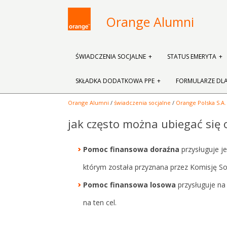
Orange Alumni
ŚWIADCZENIA SOCJALNE
STATUS EMERYTA
SKŁADKA DODATKOWA PPE
FORMULARZE DL
Orange Alumni
/
świadczenia socjalne
/
Orange Polska S.A.
jak często można ubiegać się
Pomoc finansowa
doraźna
przysługuje j
którym została przyznana przez Komisję So
Pomoc finansowa
losowa
przysługuje na
na ten cel.